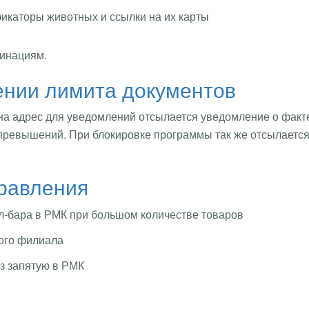
икаторы животных и ссылки на их карты
цинациям.
нии лимита документов
на адрес для уведомлений отсылается уведомление о факт
превышений. При блокировке программы так же отсылаетс
правления
л-бара в РМК при большом количестве товаров
ного филиала
з запятую в РМК