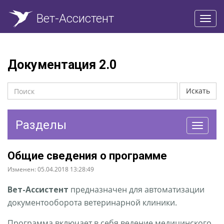
Вет-Ассистент
Пере
нави
Документация 2.0
Искать
Разделы
Перекл
навига
Общие сведения о программе
Изменен: 05.04.2018 13:28:49
Вет-Ассистент
предназначен для автоматизации
документооборота ветеринарной клиники.
Программа включает в себя ведение медицинского