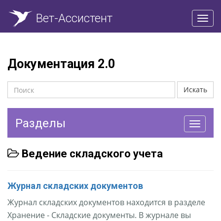
Вет-Ассистент
Пере
нави
Документация 2.0
Искать
Разделы
Перекл
навига
Ведение складского учета
Журнал складских документов
Журнал складских документов находится в разделе
Хранение - Складские документы. В журнале вы