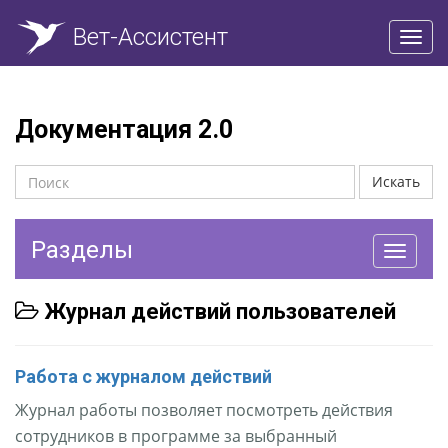
Вет-Ассистент
Пере
нави
Документация 2.0
Искать
Разделы
Перекл
навига
Журнал действий пользователей
Работа с журналом действий
Журнал работы позволяет посмотреть действия
сотрудников в программе за выбранный