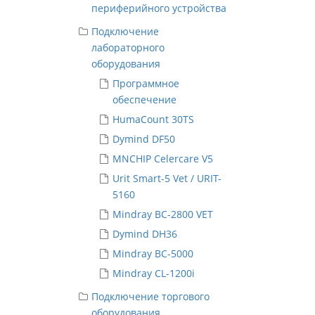
периферийного устройства
Подключение
лабораторного
оборудования
Программное
обеспечение
HumaCount 30TS
Dymind DF50
MNCHIP Celercare V5
Urit Smart-5 Vet / URIT-
5160
Mindray BC-2800 VET
Dymind DH36
Mindray BC-5000
Mindray CL-1200i
Подключение торгового
оборудования