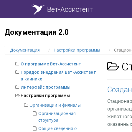
Вет-Ассистент
Документация 2.0
Документация
Настройки программы
Стацион
Ст
О программе Вет-Ассистент
Порядок внедрения Вет-Ассистент
в клинике
Интерфейс программы
Создан
Настройки программы
Стационар
Организации и филиалы
организац
Организационная
животного
структура
оказанных 
Общие сведения о