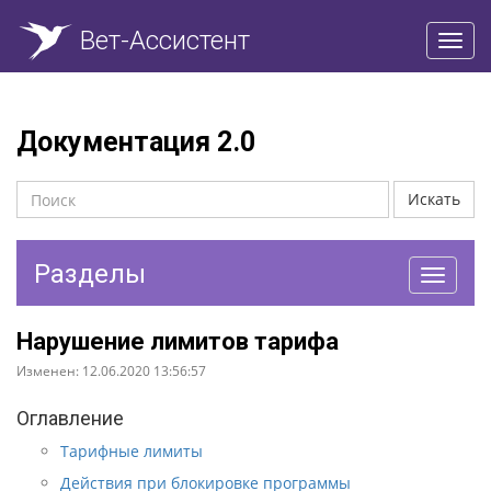
Вет-Ассистент
Пере
нави
Документация 2.0
Искать
Разделы
Перекл
навига
Нарушение лимитов тарифа
Изменен: 12.06.2020 13:56:57
Оглавление
Тарифные лимиты
Действия при блокировке программы